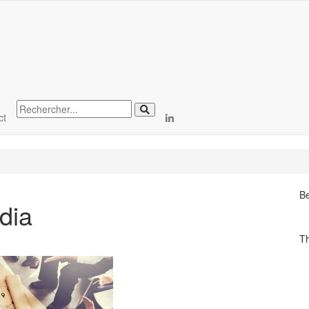
ct
Be
dia
T